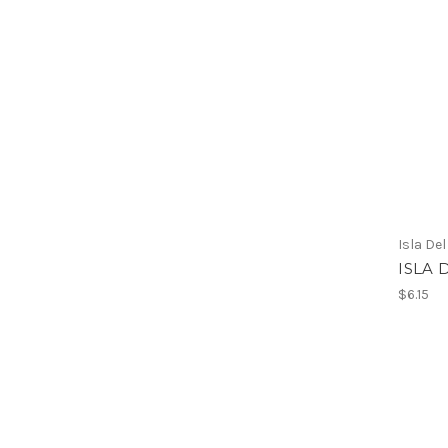
Isla Del
ISLA 
$6.15