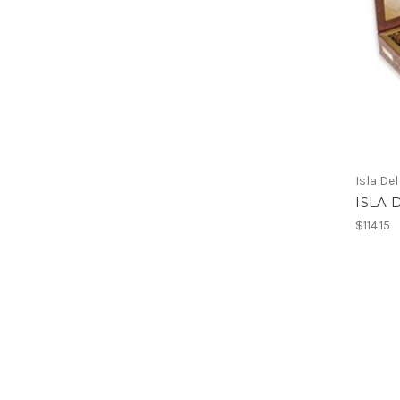
Isla Del
ISLA D
$114.15