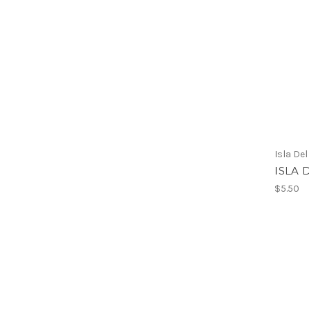
Isla Del
ISLA 
$5.50